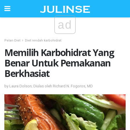
ad
Pelan Diet
Diet rendah karbohidrat
Memilih Karbohidrat Yang
Benar Untuk Pemakanan
Berkhasiat
by Laura Dolson; Diulas oleh Richard N. Fogoros, MD