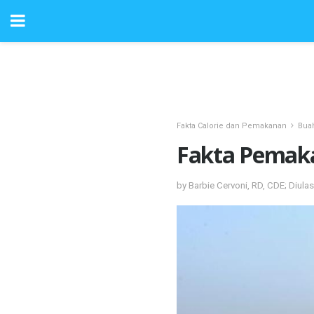
Fakta Calorie dan Pemakanan
Bua
Fakta Pemak
by Barbie Cervoni, RD, CDE; Diula