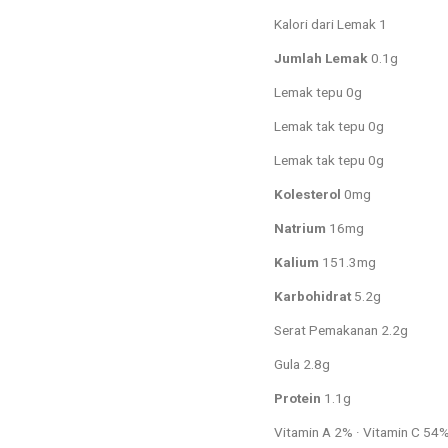
Kalori dari Lemak 1
Jumlah Lemak
0.1g
Lemak tepu 0g
Lemak tak tepu 0g
Lemak tak tepu 0g
Kolesterol
0mg
Natrium
16mg
Kalium
151.3mg
Karbohidrat
5.2g
Serat Pemakanan 2.2g
Gula 2.8g
Protein
1.1g
Vitamin A 2% · Vitamin C 54