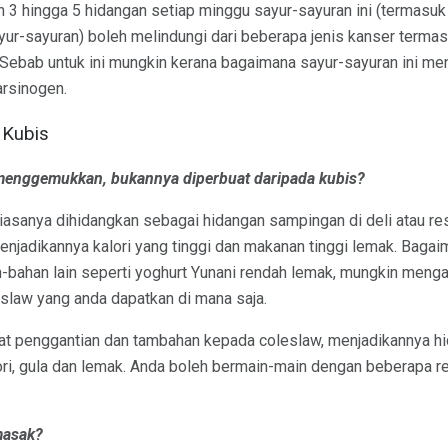
3 hingga 5 hidangan setiap minggu sayur-sayuran ini (termasuk
ur-sayuran) boleh melindungi dari beberapa jenis kanser termasu
 Sebab untuk ini mungkin kerana bagaimana sayur-sayuran ini me
arsinogen.
 Kubis
 menggemukkan, bukannya diperbuat daripada kubis?
biasanya dihidangkan sebagai hidangan sampingan di deli atau res
njadikannya kalori yang tinggi dan makanan tinggi lemak. Baga
n-bahan lain seperti yoghurt Yunani rendah lemak, mungkin menga
eslaw yang anda dapatkan di mana saja.
t penggantian dan tambahan kepada coleslaw, menjadikannya h
ori, gula dan lemak. Anda boleh bermain-main dengan beberapa re
masak?