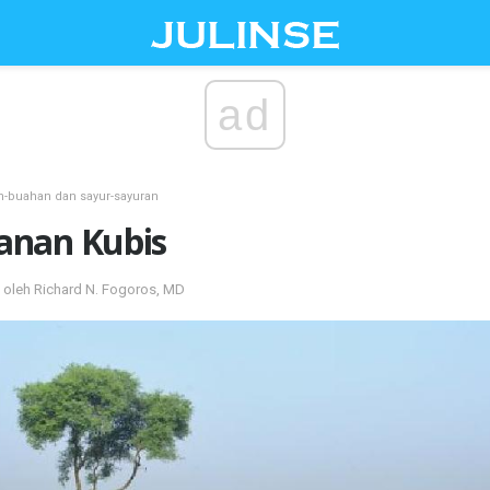
ad
h-buahan dan sayur-sayuran
anan Kubis
s oleh Richard N. Fogoros, MD