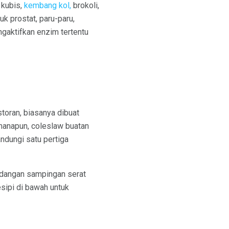
 kubis,
kembang kol,
brokoli,
k prostat, paru-paru,
ngaktifkan enzim tertentu
toran, biasanya dibuat
imanapun, coleslaw buatan
ndungi satu pertiga
idangan sampingan serat
sipi di bawah untuk