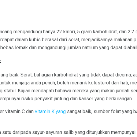
ncang mengandungi hanya 22 kalori, 5 gram karbohidrat, dan 2.2
erdapat dalam kubis berasal dari serat, menjadikannya makanan pi
n bebas lemak dan mengandungi jumlah natrium yang dapat diabai
s
ng baik. Serat, bahagian karbohidrat yang tidak dapat dicerna, a
 untuk menjaga anda penuh, boleh menarik kolesterol dari hati, m
g stabil. Kajian mendapati bahawa mereka yang makan jumlah se
empunyai risiko penyakit jantung dan kanser yang berkurangan.
er vitamin C dan
vitamin K yang
sangat baik, sumber folat yang 
ah satu daripada sayur-sayuran salib yang ditunjukkan mempunyai cir