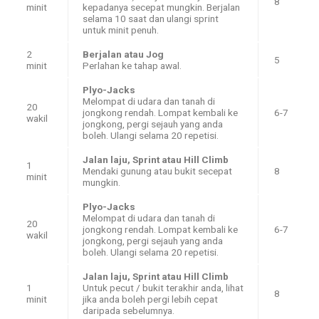
8
minit
kepadanya secepat mungkin. Berjalan
selama 10 saat dan ulangi sprint
untuk minit penuh.
2
Berjalan atau Jog
5
minit
Perlahan ke tahap awal.
Plyo-Jacks
Melompat di udara dan tanah di
20
jongkong rendah. Lompat kembali ke
6-7
wakil
jongkong, pergi sejauh yang anda
boleh. Ulangi selama 20 repetisi.
Jalan laju, Sprint atau Hill Climb
1
Mendaki gunung atau bukit secepat
8
minit
mungkin.
Plyo-Jacks
Melompat di udara dan tanah di
20
jongkong rendah. Lompat kembali ke
6-7
wakil
jongkong, pergi sejauh yang anda
boleh. Ulangi selama 20 repetisi.
Jalan laju, Sprint atau Hill Climb
1
Untuk pecut / bukit terakhir anda, lihat
8
minit
jika anda boleh pergi lebih cepat
daripada sebelumnya.