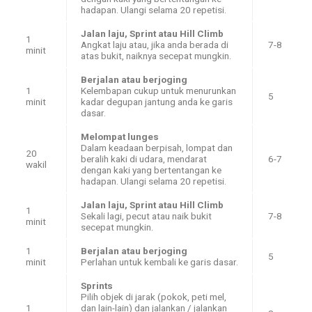
hadapan. Ulangi selama 20 repetisi.
Jalan laju, Sprint atau Hill Climb
1
Angkat laju atau, jika anda berada di
7-8
minit
atas bukit, naiknya secepat mungkin.
Berjalan atau berjoging
1
Kelembapan cukup untuk menurunkan
5
minit
kadar degupan jantung anda ke garis
dasar.
Melompat lunges
Dalam keadaan berpisah, lompat dan
20
beralih kaki di udara, mendarat
6-7
wakil
dengan kaki yang bertentangan ke
hadapan. Ulangi selama 20 repetisi.
Jalan laju, Sprint atau Hill Climb
1
Sekali lagi, pecut atau naik bukit
7-8
minit
secepat mungkin.
1
Berjalan atau berjoging
5
minit
Perlahan untuk kembali ke garis dasar.
Sprints
Pilih objek di jarak (pokok, peti mel,
1
dan lain-lain) dan jalankan / jalankan