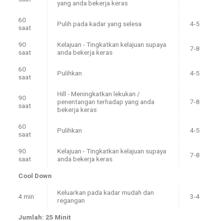
yang anda bekerja keras
60
Pulih pada kadar yang selesa
4-5
saat
90
Kelajuan - Tingkatkan kelajuan supaya
7-8
saat
anda bekerja keras
60
Pulihkan
4-5
saat
Hill - Meningkatkan lekukan /
90
penentangan terhadap yang anda
7-8
saat
bekerja keras
60
Pulihkan
4-5
saat
90
Kelajuan - Tingkatkan kelajuan supaya
7-8
saat
anda bekerja keras
Cool Down
Keluarkan pada kadar mudah dan
4 min
3-4
regangan
Jumlah:
25 Minit