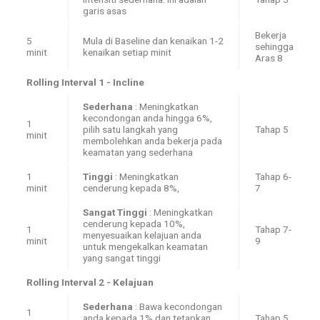
garis asas
Bekerja
5
Mula di Baseline dan kenaikan 1-2
sehingga
minit
kenaikan setiap minit
Aras 8
Rolling Interval 1 - Incline
Sederhana
: Meningkatkan
kecondongan anda hingga 6%,
1
pilih satu langkah yang
Tahap 5
minit
membolehkan anda bekerja pada
keamatan yang sederhana
1
Tinggi
: Meningkatkan
Tahap 6-
minit
cenderung kepada 8%,
7
Sangat Tinggi
: Meningkatkan
cenderung kepada 10%,
1
Tahap 7-
menyesuaikan kelajuan anda
minit
9
untuk mengekalkan keamatan
yang sangat tinggi
Rolling Interval 2 - Kelajuan
Sederhana
: Bawa kecondongan
1
anda kepada 1% dan tetapkan
Tahap 5