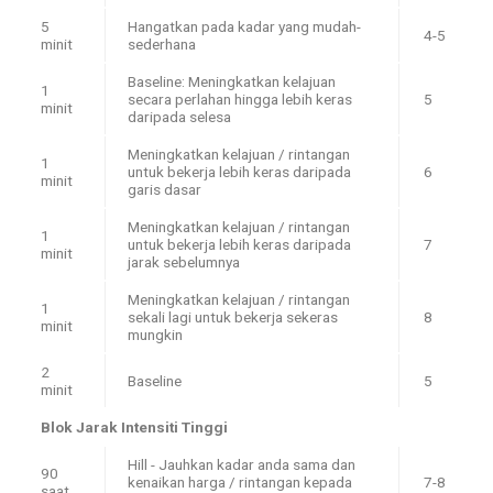
5
Hangatkan pada kadar yang mudah-
4-5
minit
sederhana
Baseline: Meningkatkan kelajuan
1
secara perlahan hingga lebih keras
5
minit
daripada selesa
Meningkatkan kelajuan / rintangan
1
untuk bekerja lebih keras daripada
6
minit
garis dasar
Meningkatkan kelajuan / rintangan
1
untuk bekerja lebih keras daripada
7
minit
jarak sebelumnya
Meningkatkan kelajuan / rintangan
1
sekali lagi untuk bekerja sekeras
8
minit
mungkin
2
Baseline
5
minit
Blok Jarak Intensiti Tinggi
Hill - Jauhkan kadar anda sama dan
90
kenaikan harga / rintangan kepada
7-8
saat