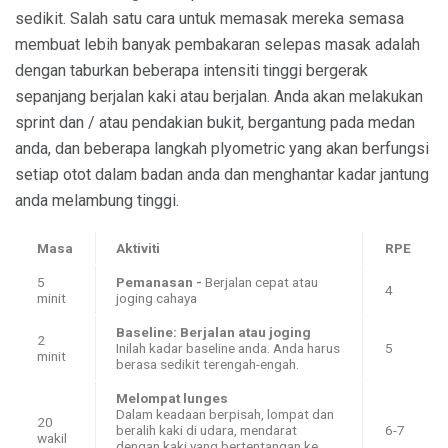
sedikit. Salah satu cara untuk memasak mereka semasa
membuat lebih banyak pembakaran selepas masak adalah
dengan taburkan beberapa intensiti tinggi bergerak
sepanjang berjalan kaki atau berjalan. Anda akan melakukan
sprint dan / atau pendakian bukit, bergantung pada medan
anda, dan beberapa langkah plyometric yang akan berfungsi
setiap otot dalam badan anda dan menghantar kadar jantung
anda melambung tinggi.
Masa
Aktiviti
RPE
5
Pemanasan -
Berjalan cepat atau
4
minit
joging cahaya
Baseline: Berjalan atau joging
2
Inilah kadar baseline anda. Anda harus
5
minit
berasa sedikit terengah-engah.
Melompat lunges
Dalam keadaan berpisah, lompat dan
20
beralih kaki di udara, mendarat
6-7
wakil
dengan kaki yang bertentangan ke