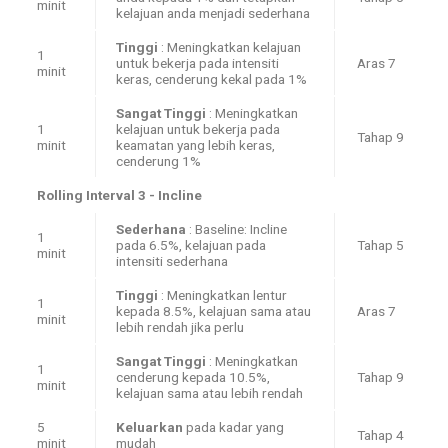
minit
kelajuan anda menjadi sederhana
Tinggi
: Meningkatkan kelajuan
1
untuk bekerja pada intensiti
Aras 7
minit
keras, cenderung kekal pada 1%
Sangat Tinggi
: Meningkatkan
1
kelajuan untuk bekerja pada
Tahap 9
minit
keamatan yang lebih keras,
cenderung 1%
Rolling Interval 3 - Incline
Sederhana
: Baseline: Incline
1
pada 6.5%, kelajuan pada
Tahap 5
minit
intensiti sederhana
Tinggi
: Meningkatkan lentur
1
kepada 8.5%, kelajuan sama atau
Aras 7
minit
lebih rendah jika perlu
Sangat Tinggi
: Meningkatkan
1
cenderung kepada 10.5%,
Tahap 9
minit
kelajuan sama atau lebih rendah
5
Keluarkan
pada kadar yang
Tahap 4
minit
mudah