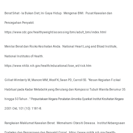
Berat Sihat - Ia Bukan Diet, Ini Gaya Hidup.
Mengenai BMI.
Pusat Kawalan dan
Pencegahan Penyakit.
https://www.cdc.gov/healthyweight/assessing/bmi/adult_bmi/index.html
Menilai Berat dan Risiko Kesihatan Anda.
National Heart Lung and Blood Institute,
National Institutes of Health.
https://www.nhlbi.nih.gov/health/educational/lose_wt/risk.htm
Gilliat-Wimberly M, Manore MM, Woolf K, Swan PD, Carroll SS.
"Kesan Kegiatan Fizikal
Habitual pada Kadar Metabolik yang Berulang dan Komposisi Tubuh Wanita Berumur 35
hingga 50 Tahun .."
Perpustakaan Negara Perubatan Amerika Syarikat Institut Kesihatan Negara
2001 Okt; 101 (10): 1181-8.
Rangkaian Maklumat Kawalan Berat.
Memahami Obesiti Dewasa.
Institut Kebangsaan
Diabetes dan Pencernaan dan Penyakit Ginjal.
https://www.niddk.nih.gov/health-