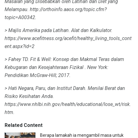
Masalah yang Disebabkan oleh Latihan dan Diet yang
Melampau.
http://orthoinfo.aaos.org/topic.cfm?
topic=A00342.
> Majlis Amerika pada Latihan.
Alat dan Kalkulator.
https://www.acefitness.org/acefit/healthy_living_tools_cont
ent.aspx?id=2
> Fahey TD.
Fit & Well: Konsep dan Makmal Teras dalam
Kebugaran dan Kesejahteraan Fizikal
.
New York:
Pendidikan McGraw-Hill;
2017.
> Hati Negara, Paru, dan Institut Darah.
Menilai Berat dan
Risiko Kesihatan Anda.
https://www.nhlbi.nih.gov/health/educational/lose_wt/risk.
htm.
Related Content
Berapa lamakah ia mengambil masa untuk