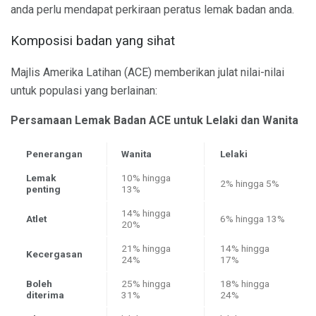
anda perlu mendapat perkiraan peratus lemak badan anda.
Komposisi badan yang sihat
Majlis Amerika Latihan (ACE) memberikan julat nilai-nilai
untuk populasi yang berlainan:
Persamaan Lemak Badan ACE untuk Lelaki dan Wanita
Penerangan
Wanita
Lelaki
Lemak
10% hingga
2% hingga 5%
penting
13%
14% hingga
Atlet
6% hingga 13%
20%
21% hingga
14% hingga
Kecergasan
24%
17%
Boleh
25% hingga
18% hingga
diterima
31%
24%