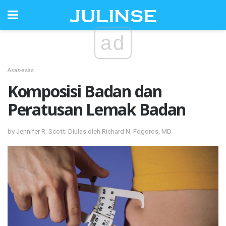
ad
Asas-asas
Komposisi Badan dan
Peratusan Lemak Badan
by Jennifer R. Scott; Diulas oleh Richard N. Fogoros, MD