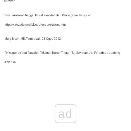
Sumber:
Tekanan darah tinggi.
Pusat Kawalan dan Pencegahan Penyakit.
http://www.cdc.gov/bloodpressure/about.htm
Mary Moon, MD, Temubual.
21 Ogos 2012.
Pencegahan dan Rawatan Tekanan Darah Tinggi.
Tajuk Halaman.
Persatuan Jantung
Amerika.
ad