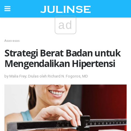
ad
Asas-asas
Strategi Berat Badan untuk
Mengendalikan Hipertensi
by Malia Frey; Diulas oleh Richard N. Fogoros, MD