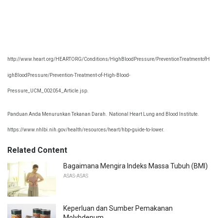
http://www.heart.org/HEARTORG/Conditions/HighBloodPressure/PreventionTreatmentofH
ighBloodPressure/Prevention-Treatment-of-High-Blood-
Pressure_UCM_002054_Article.jsp.
Panduan Anda Menurunkan Tekanan Darah.
National Heart Lung and Blood Institute.
https://www.nhlbi.nih.gov/health/resources/heart/hbp-guide-to-lower.
Related Content
Bagaimana Mengira Indeks Massa Tubuh (BMI)
ASAS-ASAS
Keperluan dan Sumber Pemakanan
Molybdenum