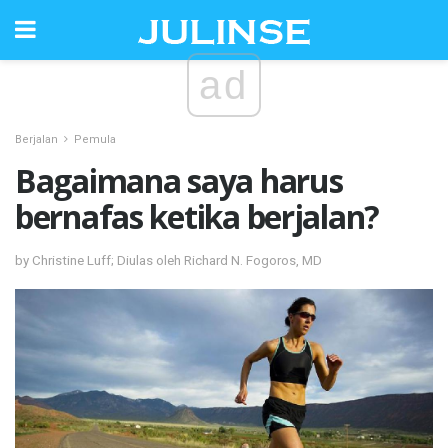
ad
Berjalan
Pemula
Bagaimana saya harus
bernafas ketika berjalan?
by Christine Luff; Diulas oleh Richard N. Fogoros, MD