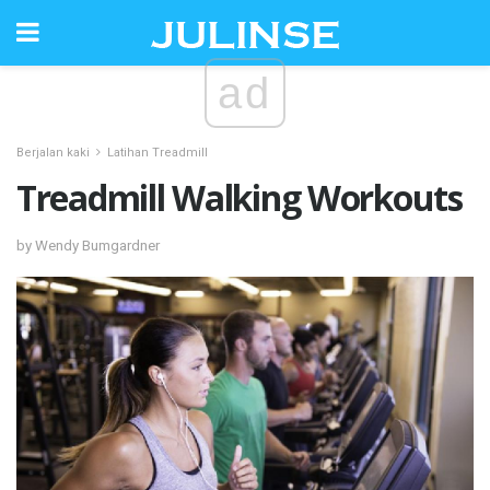
ad
Berjalan kaki
Latihan Treadmill
Treadmill Walking Workouts
by Wendy Bumgardner