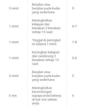
Berjalan atau
5 minit.
berjalan pada kadar
5
yang sederhana
Meningkatkan
kelajuan dan
1 minit.
6-7
kenaikan 2 kenaikan
setiap 15 saat
Tinggal di peringkat
1 minit.
7-8
ini selama 1 minit
Kurangkan kelajuan
dan cenderung 2
1 minit.
5-6
kenaikan setiap 15
saat
Berjalan atau
5 minit.
berjalan pada kadar
5
yang sederhana
Meningkatkan
kecondongan
3 min.
supaya anda bekerja
6
di luar zon selesa
anda