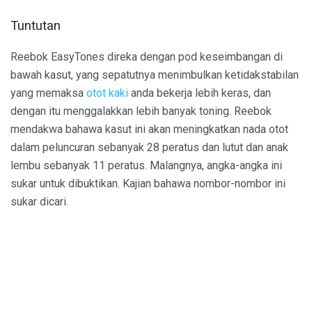
Tuntutan
Reebok EasyTones direka dengan pod keseimbangan di
bawah kasut, yang sepatutnya menimbulkan ketidakstabilan
yang memaksa
otot kaki
anda bekerja lebih keras, dan
dengan itu menggalakkan lebih banyak toning. Reebok
mendakwa bahawa kasut ini akan meningkatkan nada otot
dalam peluncuran sebanyak 28 peratus dan lutut dan anak
lembu sebanyak 11 peratus. Malangnya, angka-angka ini
sukar untuk dibuktikan. Kajian bahawa nombor-nombor ini
sukar dicari.