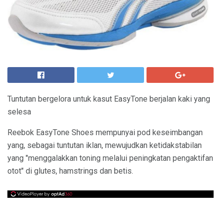
Tuntutan bergelora untuk kasut EasyTone berjalan kaki yang
selesa
Reebok EasyTone Shoes mempunyai pod keseimbangan
yang, sebagai tuntutan iklan, mewujudkan ketidakstabilan
yang "menggalakkan toning melalui peningkatan pengaktifan
otot" di glutes, hamstrings dan betis.