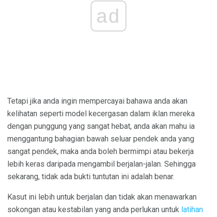
ad
Tetapi jika anda ingin mempercayai bahawa anda akan
kelihatan seperti model kecergasan dalam iklan mereka
dengan punggung yang sangat hebat, anda akan mahu ia
menggantung bahagian bawah seluar pendek anda yang
sangat pendek, maka anda boleh bermimpi atau bekerja
lebih keras daripada mengambil berjalan-jalan. Sehingga
sekarang, tidak ada bukti tuntutan ini adalah benar.
Kasut ini lebih untuk berjalan dan tidak akan menawarkan
sokongan atau kestabilan yang anda perlukan untuk
latihan