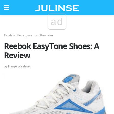
ad
Peralatan Kecergasan dan Peralatan
Reebok EasyTone Shoes: A
Review
by Paige Waehner