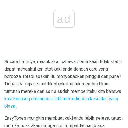
ad
Secara teorinya, masuk akal bahawa permukaan tidak stabil
dapat mengaktifkan otot kaki anda dengan cara yang
berbeza, tetapi adakah itu menyebabkan pinggul dan paha?
Tidak ada kajian saintifik objektif untuk membuktikan
tuntutan mereka dan sains sudah memberitahu kita bahawa
kaki kencang datang dari latihan kardio dan kekuatan yang
biasa
.
EasyTones mungkin membuat kaki anda lebih selesa, tetapi
mereka tidak akan mengambil tempat latihan biasa.