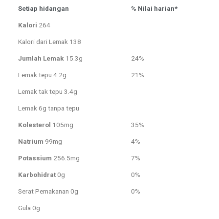
Setiap hidangan
% Nilai harian*
Kalori
264
Kalori dari Lemak 138
Jumlah Lemak
15.3g
24%
Lemak tepu 4.2g
21%
Lemak tak tepu 3.4g
Lemak 6g tanpa tepu
Kolesterol
105mg
35%
Natrium
99mg
4%
Potassium
256.5mg
7%
Karbohidrat
0g
0%
Serat Pemakanan 0g
0%
Gula 0g