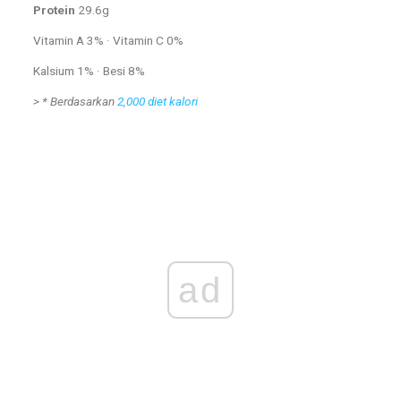
Protein
29.6g
Vitamin A 3% · Vitamin C 0%
Kalsium 1% · Besi 8%
>
* Berdasarkan
2,000 diet kalori
ad