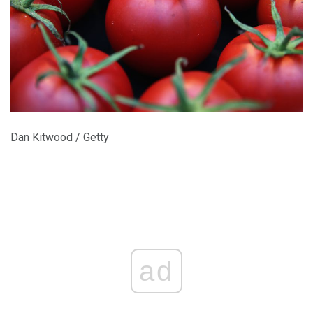
Dan Kitwood / Getty
ad