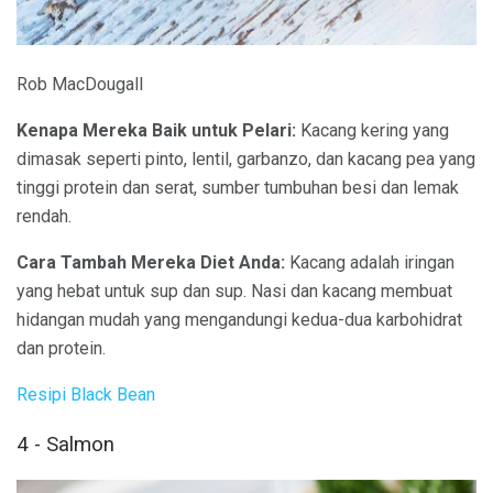
Rob MacDougall
Kenapa Mereka Baik untuk Pelari:
Kacang kering yang
dimasak seperti pinto, lentil, garbanzo, dan kacang pea yang
tinggi protein dan serat, sumber tumbuhan besi dan lemak
rendah.
Cara Tambah Mereka Diet Anda:
Kacang adalah iringan
yang hebat untuk sup dan sup. Nasi dan kacang membuat
hidangan mudah yang mengandungi kedua-dua karbohidrat
dan protein.
Resipi Black Bean
4 - Salmon