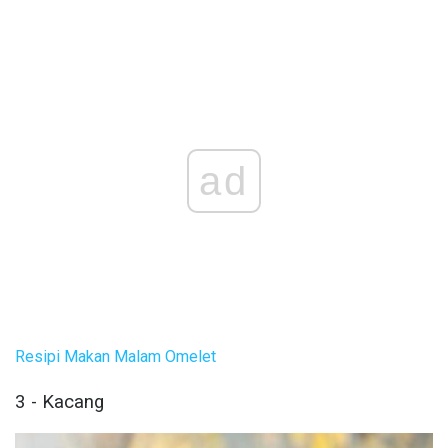
ad
Resipi Makan Malam Omelet
3 - Kacang