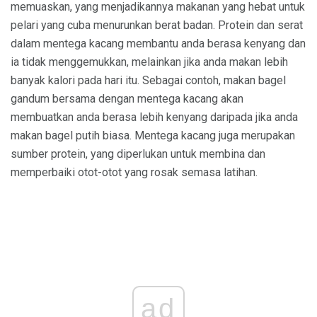
memuaskan, yang menjadikannya makanan yang hebat untuk
pelari yang cuba menurunkan berat badan. Protein dan serat
dalam mentega kacang membantu anda berasa kenyang dan
ia tidak menggemukkan, melainkan jika anda makan lebih
banyak kalori pada hari itu. Sebagai contoh, makan bagel
gandum bersama dengan mentega kacang akan
membuatkan anda berasa lebih kenyang daripada jika anda
makan bagel putih biasa. Mentega kacang juga merupakan
sumber protein, yang diperlukan untuk membina dan
memperbaiki otot-otot yang rosak semasa latihan.
ad