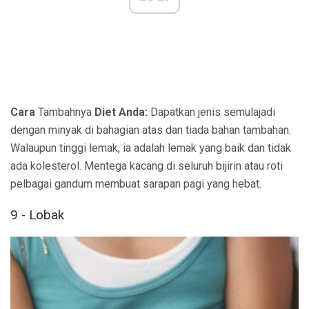
Cara
Tambahnya
Diet Anda:
Dapatkan jenis semulajadi
dengan minyak di bahagian atas dan tiada bahan tambahan.
Walaupun tinggi lemak, ia adalah lemak yang baik dan tidak
ada kolesterol. Mentega kacang di seluruh bijirin atau roti
pelbagai gandum membuat sarapan pagi yang hebat.
9 - Lobak