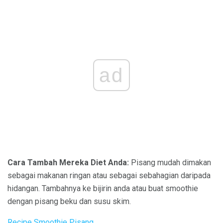
ad
Cara Tambah Mereka Diet Anda:
Pisang mudah dimakan
sebagai makanan ringan atau sebagai sebahagian daripada
hidangan. Tambahnya ke bijirin anda atau buat smoothie
dengan pisang beku dan susu skim.
Recipe Smoothie Pisang