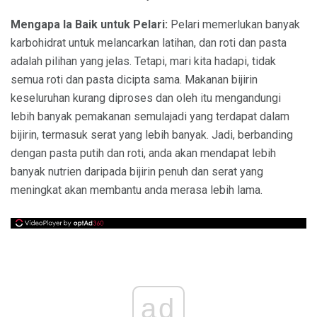
Mengapa Ia Baik untuk Pelari:
Pelari memerlukan banyak
karbohidrat untuk melancarkan latihan, dan roti dan pasta
adalah pilihan yang jelas. Tetapi, mari kita hadapi, tidak
semua roti dan pasta dicipta sama. Makanan bijirin
keseluruhan kurang diproses dan oleh itu mengandungi
lebih banyak pemakanan semulajadi yang terdapat dalam
bijirin, termasuk serat yang lebih banyak. Jadi, berbanding
dengan pasta putih dan roti, anda akan mendapat lebih
banyak nutrien daripada bijirin penuh dan serat yang
meningkat akan membantu anda merasa lebih lama.
ad