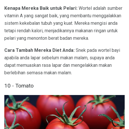
Kenapa Mereka Baik untuk Pelari:
Wortel adalah sumber
vitamin A yang sangat baik, yang membantu menggalakkan
sistem kekebalan tubuh yang kuat. Mereka mengisi anda
tetapi rendah kalori, menjadikannya makanan ringan untuk
pelari yang menonton berat badan mereka.
Cara Tambah Mereka Diet Anda:
Snek pada wortel bayi
apabila anda lapar sebelum makan malam, supaya anda
dapat memuaskan rasa lapar dan mengelakkan makan
berlebihan semasa makan malam.
10 - Tomato