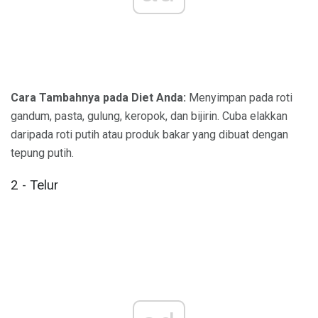
Cara Tambahnya pada Diet Anda:
Menyimpan pada roti
gandum, pasta, gulung, keropok, dan bijirin. Cuba elakkan
daripada roti putih atau produk bakar yang dibuat dengan
tepung putih.
2 - Telur