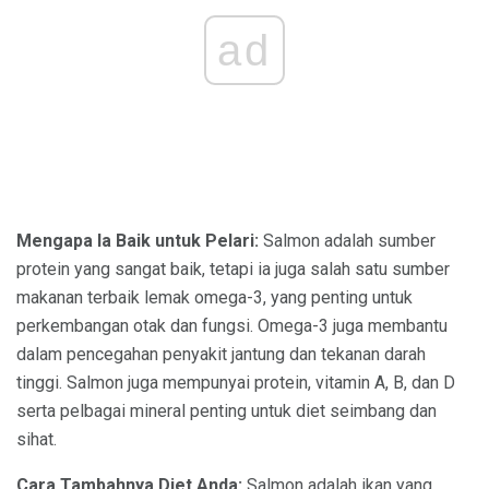
ad
Mengapa Ia Baik untuk Pelari:
Salmon adalah sumber
protein yang sangat baik, tetapi ia juga salah satu sumber
makanan terbaik lemak omega-3, yang penting untuk
perkembangan otak dan fungsi. Omega-3 juga membantu
dalam pencegahan penyakit jantung dan tekanan darah
tinggi. Salmon juga mempunyai protein, vitamin A, B, dan D
serta pelbagai mineral penting untuk diet seimbang dan
sihat.
Cara Tambahnya Diet Anda:
Salmon adalah ikan yang