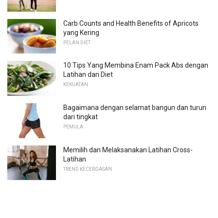
Carb Counts and Health Benefits of Apricots
yang Kering
PELAN DIET
10 Tips Yang Membina Enam Pack Abs dengan
Latihan dan Diet
KEKUATAN
Bagaimana dengan selamat bangun dan turun
dari tingkat
PEMULA
Memilih dan Melaksanakan Latihan Cross-
Latihan
TREND KECERGASAN