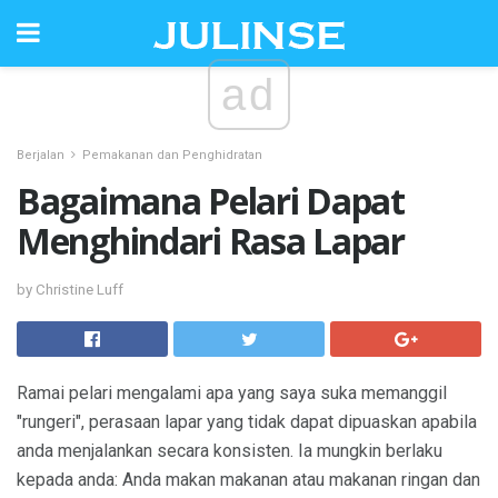
ad
Berjalan
Pemakanan dan Penghidratan
Bagaimana Pelari Dapat
Menghindari Rasa Lapar
by Christine Luff
Ramai pelari mengalami apa yang saya suka memanggil
"rungeri", perasaan lapar yang tidak dapat dipuaskan apabila
anda menjalankan secara konsisten. Ia mungkin berlaku
kepada anda: Anda makan makanan atau makanan ringan dan