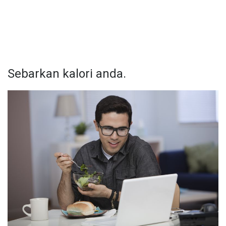
Sebarkan kalori anda.