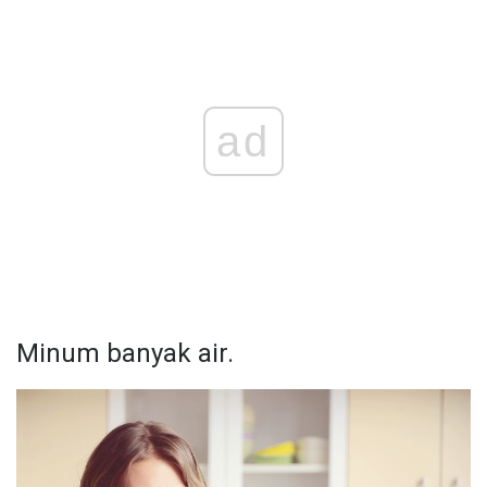
ad
Minum banyak air.