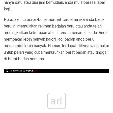
hanya satu atau dua jam kemudian, anda mula berasa lapar
lagi.
Perasaan itu benar-benar normal, terutama jika anda baru-
baru ini memulakan rejimen berjalan baru atau anda telah
meningkatkan kekerapan atau intensiti senaman anda. Anda
membakar lebih banyak kalori, jadi badan anda perlu
mengambil lebih banyak. Namun, terdapat dilema yang sukar
untuk pelari yang cuba menurunkan berat badan atau tinggal
di berat badan semasa.
ad