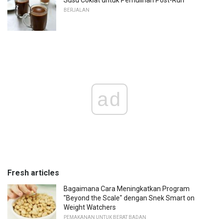
Susu Coklat untuk Pemulihan Post-Run
BERJALAN
ad
Fresh articles
Bagaimana Cara Meningkatkan Program
"Beyond the Scale" dengan Snek Smart on
Weight Watchers
PEMAKANAN UNTUK BERAT BADAN