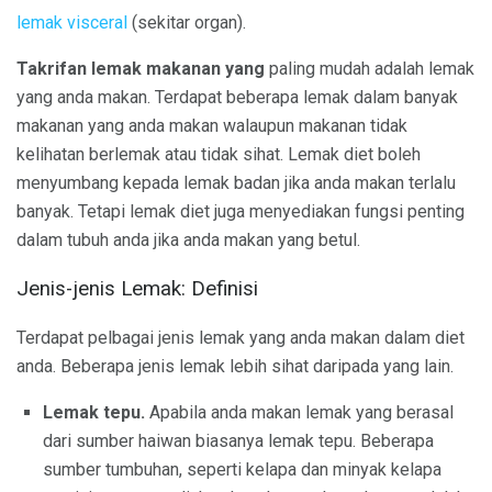
lemak visceral
(sekitar organ).
Takrifan lemak makanan yang
paling mudah adalah lemak
yang anda makan. Terdapat beberapa lemak dalam banyak
makanan yang anda makan walaupun makanan tidak
kelihatan berlemak atau tidak sihat. Lemak diet boleh
menyumbang kepada lemak badan jika anda makan terlalu
banyak. Tetapi lemak diet juga menyediakan fungsi penting
dalam tubuh anda jika anda makan yang betul.
Jenis-jenis Lemak: Definisi
Terdapat pelbagai jenis lemak yang anda makan dalam diet
anda. Beberapa jenis lemak lebih sihat daripada yang lain.
Lemak tepu.
Apabila anda makan lemak yang berasal
dari sumber haiwan biasanya lemak tepu. Beberapa
sumber tumbuhan, seperti kelapa dan minyak kelapa