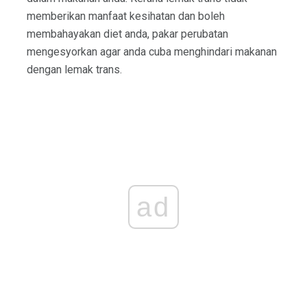
memberikan manfaat kesihatan dan boleh
membahayakan diet anda, pakar perubatan
mengesyorkan agar anda cuba menghindari makanan
dengan lemak trans.
ad