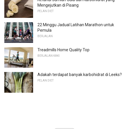
Mengejutkan di Pisang
PELAN DIET
22 Minggu Jadual Latihan Marathon untuk
Pemula
BERJALAN
Treadmills Home Quality Top
BERJALAN KAKI
Adakah terdapat banyak karbohidrat di Leeks?
PELAN DIET