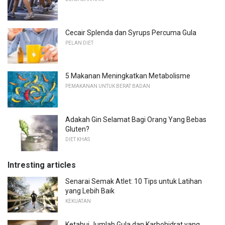
Cecair Splenda dan Syrups Percuma Gula
PELAN DIET
5 Makanan Meningkatkan Metabolisme
PEMAKANAN UNTUK BERAT BADAN
Adakah Gin Selamat Bagi Orang Yang Bebas
Gluten?
DIET KHAS
Intresting articles
Senarai Semak Atlet: 10 Tips untuk Latihan
yang Lebih Baik
KEKUATAN
Ketahui Jumlah Gula dan Karbohidrat yang