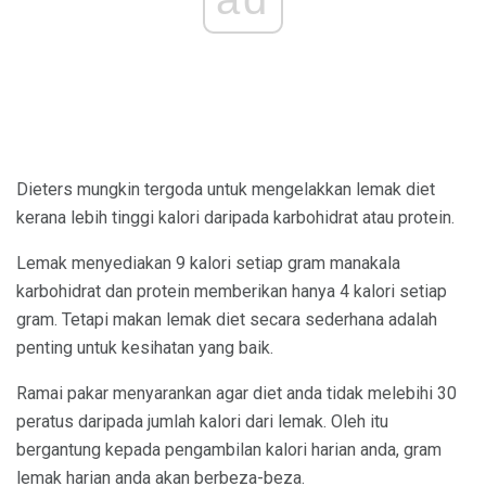
Dieters mungkin tergoda untuk mengelakkan lemak diet
kerana lebih tinggi kalori daripada karbohidrat atau protein.
Lemak menyediakan 9 kalori setiap gram manakala
karbohidrat dan protein memberikan hanya 4 kalori setiap
gram. Tetapi makan lemak diet secara sederhana adalah
penting untuk kesihatan yang baik.
Ramai pakar menyarankan agar diet anda tidak melebihi 30
peratus daripada jumlah kalori dari lemak. Oleh itu
bergantung kepada pengambilan kalori harian anda, gram
lemak harian anda akan berbeza-beza.