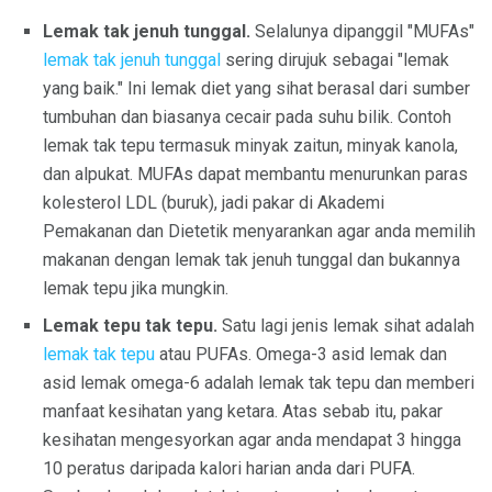
Lemak tak jenuh tunggal.
Selalunya dipanggil "MUFAs"
lemak tak jenuh tunggal
sering dirujuk sebagai "lemak
yang baik." Ini lemak diet yang sihat berasal dari sumber
tumbuhan dan biasanya cecair pada suhu bilik. Contoh
lemak tak tepu termasuk minyak zaitun, minyak kanola,
dan alpukat. MUFAs dapat membantu menurunkan paras
kolesterol LDL (buruk), jadi pakar di Akademi
Pemakanan dan Dietetik menyarankan agar anda memilih
makanan dengan lemak tak jenuh tunggal dan bukannya
lemak tepu jika mungkin.
Lemak tepu tak tepu.
Satu lagi jenis lemak sihat adalah
lemak tak tepu
atau PUFAs. Omega-3 asid lemak dan
asid lemak omega-6 adalah lemak tak tepu dan memberi
manfaat kesihatan yang ketara. Atas sebab itu, pakar
kesihatan mengesyorkan agar anda mendapat 3 hingga
10 peratus daripada kalori harian anda dari PUFA.