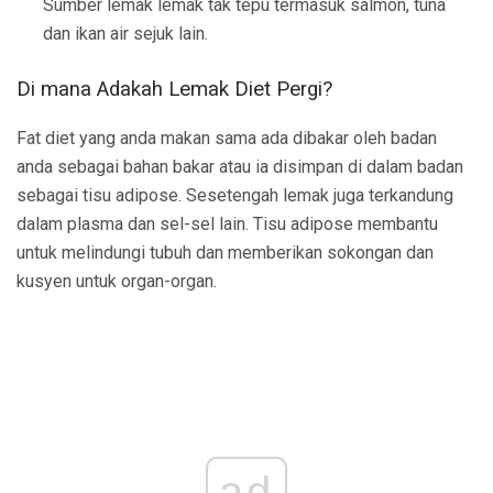
Sumber lemak lemak tak tepu termasuk salmon, tuna
dan ikan air sejuk lain.
Di mana Adakah Lemak Diet Pergi?
Fat diet yang anda makan sama ada dibakar oleh badan
anda sebagai bahan bakar atau ia disimpan di dalam badan
sebagai tisu adipose. Sesetengah lemak juga terkandung
dalam plasma dan sel-sel lain. Tisu adipose membantu
untuk melindungi tubuh dan memberikan sokongan dan
kusyen untuk organ-organ.
ad