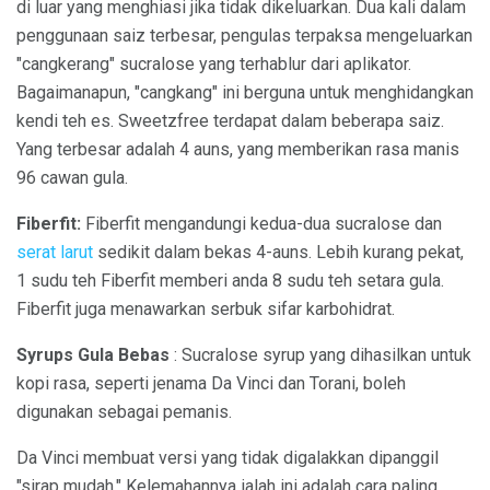
di luar yang menghiasi jika tidak dikeluarkan. Dua kali dalam
penggunaan saiz terbesar, pengulas terpaksa mengeluarkan
"cangkerang" sucralose yang terhablur dari aplikator.
Bagaimanapun, "cangkang" ini berguna untuk menghidangkan
kendi teh es. Sweetzfree terdapat dalam beberapa saiz.
Yang terbesar adalah 4 auns, yang memberikan rasa manis
96 cawan gula.
Fiberfit:
Fiberfit mengandungi kedua-dua sucralose dan
serat larut
sedikit dalam bekas 4-auns. Lebih kurang pekat,
1 sudu teh Fiberfit memberi anda 8 sudu teh setara gula.
Fiberfit juga menawarkan serbuk sifar karbohidrat.
Syrups Gula Bebas
: Sucralose syrup yang dihasilkan untuk
kopi rasa, seperti jenama Da Vinci dan Torani, boleh
digunakan sebagai pemanis.
Da Vinci membuat versi yang tidak digalakkan dipanggil
"sirap mudah." Kelemahannya ialah ini adalah cara paling