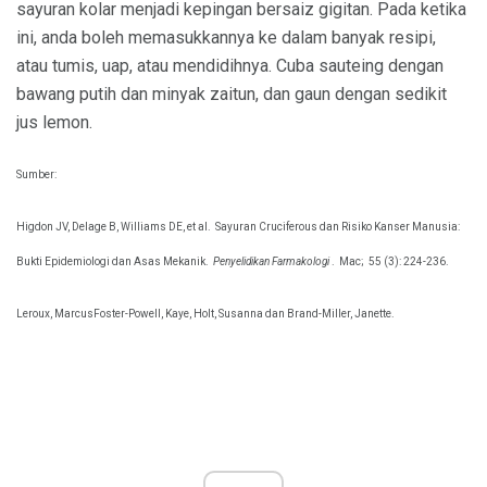
sayuran kolar menjadi kepingan bersaiz gigitan. Pada ketika
ini, anda boleh memasukkannya ke dalam banyak resipi,
atau tumis, uap, atau mendidihnya. Cuba sauteing dengan
bawang putih dan minyak zaitun, dan gaun dengan sedikit
jus lemon.
Sumber:
Higdon JV, Delage B, Williams DE, et al.
Sayuran Cruciferous dan Risiko Kanser Manusia:
Bukti Epidemiologi dan Asas Mekanik.
Penyelidikan Farmakologi
.
Mac;
55 (3): 224-236.
Leroux, MarcusFoster-Powell, Kaye, Holt, Susanna dan Brand-Miller, Janette.