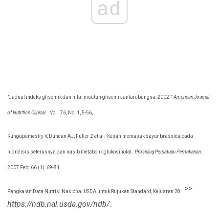
ad
"Jadual indeks glisemik dan nilai muatan glisemik antarabangsa: 2002."
American Journal
of Nutrition Clinical
.
Vol.
76, No. 1, 5-56,
Rungapamestry V, Duncan AJ, Fuller Z et al.
Kesan memasak sayur brassica pada
hidrolisis seterusnya dan nasib metabolik glukosinolat.
Prosiding Persatuan Pemakanan
.
2007 Feb; 66 (1): 69-81.
.>>
Pangkalan Data Nutrisi Nasional USDA untuk Rujukan Standard, Keluaran 28
https://ndb.nal.usda.gov/ndb/.