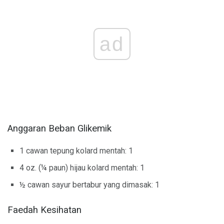
ad
Anggaran Beban Glikemik
1 cawan tepung kolard mentah: 1
4 oz. (¼ paun) hijau kolard mentah: 1
½ cawan sayur bertabur yang dimasak: 1
Faedah Kesihatan