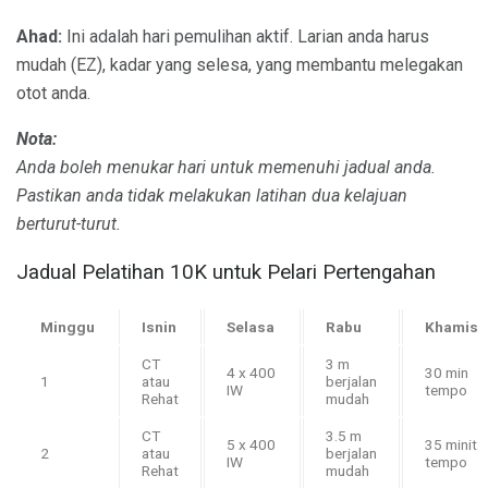
Ahad:
Ini adalah hari pemulihan aktif. Larian anda harus
mudah (EZ), kadar yang selesa, yang membantu melegakan
otot anda.
Nota:
Anda boleh menukar hari untuk memenuhi jadual anda.
Pastikan anda tidak melakukan latihan dua kelajuan
berturut-turut.
Jadual Pelatihan 10K untuk Pelari Pertengahan
Minggu
Isnin
Selasa
Rabu
Khamis
CT
3 m
4 x 400
30 min
1
atau
berjalan
IW
tempo
Rehat
mudah
CT
3.5 m
5 x 400
35 minit
2
atau
berjalan
IW
tempo
Rehat
mudah