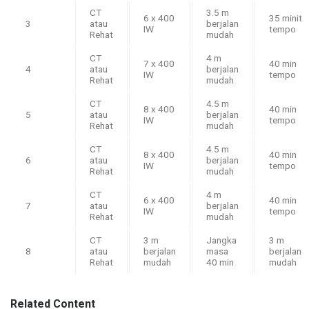
CT
3.5 m
6 x 400
35 minit
3
atau
berjalan
IW
tempo
Rehat
mudah
CT
4 m
7 x 400
40 min
4
atau
berjalan
IW
tempo
Rehat
mudah
CT
4.5 m
8 x 400
40 min
5
atau
berjalan
IW
tempo
Rehat
mudah
CT
4.5 m
8 x 400
40 min
6
atau
berjalan
IW
tempo
Rehat
mudah
CT
4 m
6 x 400
40 min
7
atau
berjalan
IW
tempo
Rehat
mudah
CT
3 m
Jangka
3 m
8
atau
berjalan
masa
berjalan
Rehat
mudah
40 min
mudah
Related Content