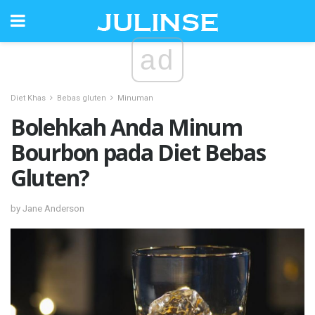
ad
Diet Khas
Bebas gluten
Minuman
Bolehkah Anda Minum
Bourbon pada Diet Bebas
Gluten?
by Jane Anderson