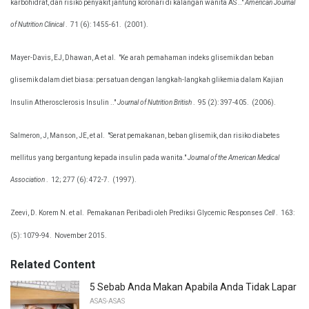
karbohidrat, dan risiko penyakit jantung koronari di kalangan wanita AS .."
American Journal
of Nutrition Clinical
.
71 (6): 1455-61.
(2001).
Mayer-Davis, EJ, Dhawan, A et al.
"Ke arah pemahaman indeks glisemik dan beban
glisemik dalam diet biasa: persatuan dengan langkah-langkah glikemia dalam Kajian
Insulin Atherosclerosis Insulin .."
Journal of Nutrition British
.
95 (2): 397-405.
(2006).
Salmeron, J, Manson, JE, et al.
"Serat pemakanan, beban glisemik, dan risiko diabetes
mellitus yang bergantung kepada insulin pada wanita."
Journal of the American Medical
Association
.
12; 277 (6): 472-7.
(1997).
Zeevi, D. Korem N. et al.
Pemakanan Peribadi oleh Prediksi Glycemic Responses
Cell
.
163:
(5): 1079-94.
November 2015.
Related Content
5 Sebab Anda Makan Apabila Anda Tidak Lapar
ASAS-ASAS