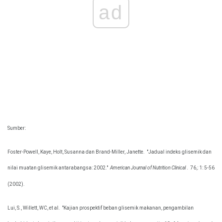
ad
Sumber:
Foster-Powell, Kaye, Holt, Susanna dan Brand-Miller, Janette.
"Jadual indeks glisemik dan
nilai muatan glisemik antarabangsa: 2002."
American Journal of Nutrition Clinical
.
76,: 1: 5-56
(2002).
Lui, S., Willett, WC, et al.
"Kajian prospektif beban glisemik makanan, pengambilan