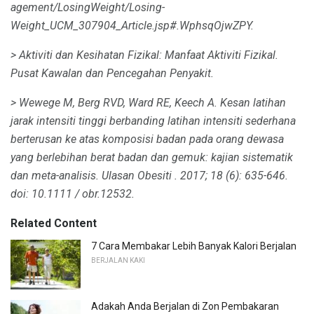
agement/LosingWeight/Losing-
Weight_UCM_307904_Article.jsp#.WphsqOjwZPY.
> Aktiviti dan Kesihatan Fizikal: Manfaat Aktiviti Fizikal.
Pusat Kawalan dan Pencegahan Penyakit.
> Wewege M, Berg RVD, Ward RE, Keech A. Kesan latihan
jarak intensiti tinggi berbanding latihan intensiti sederhana
berterusan ke atas komposisi badan pada orang dewasa
yang berlebihan berat badan dan gemuk: kajian sistematik
dan meta-analisis.
Ulasan Obesiti
.
2017; 18 (6): 635-646.
doi: 10.1111 / obr.12532.
Related Content
7 Cara Membakar Lebih Banyak Kalori Berjalan
BERJALAN KAKI
Adakah Anda Berjalan di Zon Pembakaran