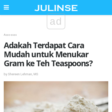
ad
Asas-asas
Adakah Terdapat Cara
Mudah untuk Menukar
Gram ke Teh Teaspoons?
by Shereen Lehman, MS