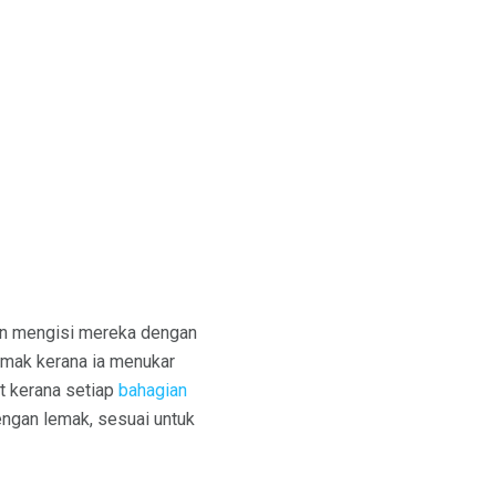
kan mengisi mereka dengan
lemak kerana ia menukar
at kerana setiap
bahagian
engan lemak, sesuai untuk