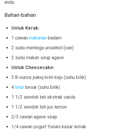
anda.
Bahan-bahan
Untuk Kerak:
1 cawan
makanan
badam
2 sudu mentega unsalted (cair)
2 sudu makan sirup agave
Untuk Cheesecake:
3 8-ounce pakej krim keju (suhu bilik)
4
telur
besar (suhu bilik)
1 1/2 sendok teh ekstrak vanila
1 1/2 sendok teh jus lemon
2/3 cawan agave sirap
1/4 cawan yogurt Yunani kasar lemak