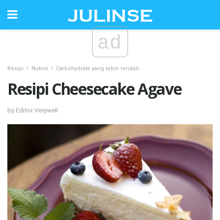
ad
Resipi
Nutrisi
Carbohydrate yang lebih rendah
Resipi Cheesecake Agave
by Editor Verywell