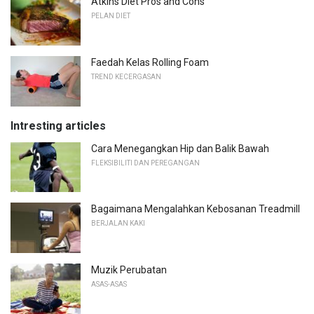
Atkins Diet Pros and Cons
PELAN DIET
Faedah Kelas Rolling Foam
TREND KECERGASAN
Intresting articles
Cara Menegangkan Hip dan Balik Bawah
FLEKSIBILITI DAN PEREGANGAN
Bagaimana Mengalahkan Kebosanan Treadmill
BERJALAN KAKI
Muzik Perubatan
ASAS-ASAS