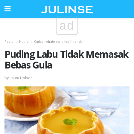
ad
Resipi
Nutrisi
Carbohydrate yang lebih rendah
Puding Labu Tidak Memasak
Bebas Gula
by Laura Dolson