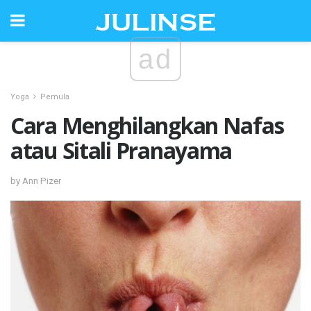
ad
Yoga
Pemula
Cara Menghilangkan Nafas
atau Sitali Pranayama
by Ann Pizer