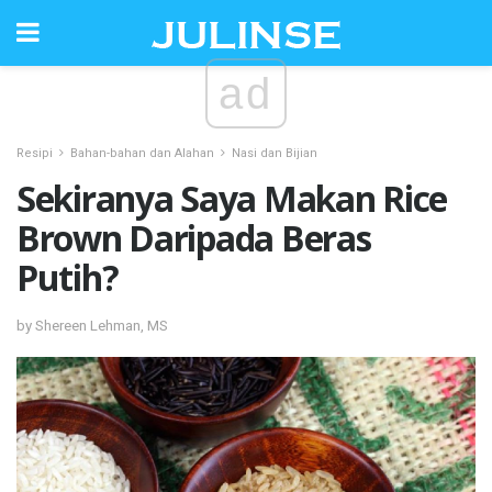
ad
Resipi
Bahan-bahan dan Alahan
Nasi dan Bijian
Sekiranya Saya Makan Rice
Brown Daripada Beras
Putih?
by Shereen Lehman, MS