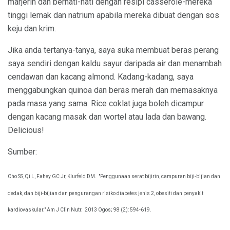
marjerin dan berhati-hati dengan resipi casserole-mereka
tinggi lemak dan natrium apabila mereka dibuat dengan sos
keju dan krim.
Jika anda tertanya-tanya, saya suka membuat beras perang
saya sendiri dengan kaldu sayur daripada air dan menambah
cendawan dan kacang almond. Kadang-kadang, saya
menggabungkan quinoa dan beras merah dan memasaknya
pada masa yang sama. Rice coklat juga boleh dicampur
dengan kacang masak dan wortel atau lada dan bawang.
Delicious!
Sumber:
Cho SS, Qi L, Fahey GC Jr, Klurfeld DM.
"Penggunaan serat bijirin, campuran biji-bijian dan
dedak, dan biji-bijian dan pengurangan risiko diabetes jenis 2, obesiti dan penyakit
kardiovaskular." Am J Clin Nutr.
2013 Ogos; 98 (2): 594-619.