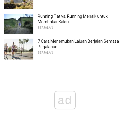
Running Flat vs. Running Menaik untuk
Membakar Kalori
BERJALAN
7 Cara Menemukan Laluan Berjalan Semasa
Perjalanan
BERJALAN
ad