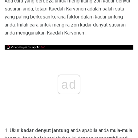
Ada cara yang berbeza untuk menghitung zon kadar denyut
sasaran anda, tetapi Kaedah Karvonen adalah salah satu
yang paling berkesan kerana faktor dalam kadar jantung
anda. Inilah cara untuk mengira zon kadar denyut sasaran
anda menggunakan Kaedah Karvonen
:
ad
1.
Ukur
kadar denyut jantung
anda apabila anda mula-mula