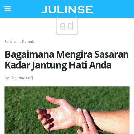
ad
Berjalan
Pemula
Bagaimana Mengira Sasaran
Kadar Jantung Hati Anda
by Christine Luff