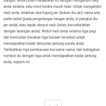
bangun. Anda boleh melakukan ini dengan mengambil nadi
anda selama satu minit ketika masih tidur. Untuk mengambil
nadi anda, letakkan dua hujung jari (bukan ibu jari) sama ada
pada radial (pada pergelangan tangan anda, di pangkal ibu
jari anda) atau tapak denyut nadi (leher, bersebelahan
dengan larangan anda). Ambil nadi anda selama tiga pagi
dan kemudian bacakan tiga bacaan tersebut untuk
mendapatkan kadar denyutan jantung purata anda.
Tambahkan tiga pembacaan bersama-sama, dan bahagikan
nombor itu dengan tiga untuk mendapatkan kadar jantung
anda, seperti ini: