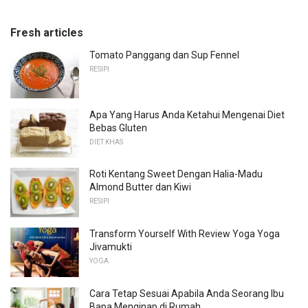
Fresh articles
Tomato Panggang dan Sup Fennel
RESIPI
Apa Yang Harus Anda Ketahui Mengenai Diet
Bebas Gluten
DIET KHAS
Roti Kentang Sweet Dengan Halia-Madu
Almond Butter dan Kiwi
RESIPI
Transform Yourself With Review Yoga Yoga
Jivamukti
YOGA
Cara Tetap Sesuai Apabila Anda Seorang Ibu
Bapa Menginap di Rumah