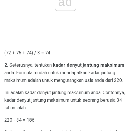
ad
(72 + 76 + 74) / 3 = 74
2.
Seterusnya, tentukan
kadar denyut jantung maksimum
anda. Formula mudah untuk mendapatkan kadar jantung
maksimum adalah untuk mengurangkan usia anda dari 220.
Ini adalah kadar denyut jantung maksimum anda. Contohnya,
kadar denyut jantung maksimum untuk seorang berusia 34
tahun ialah:
220 - 34 = 186