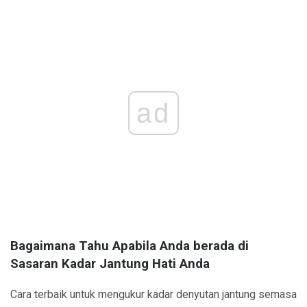
ad
Bagaimana Tahu Apabila Anda berada di
Sasaran Kadar Jantung Hati Anda
Cara terbaik untuk mengukur kadar denyutan jantung semasa