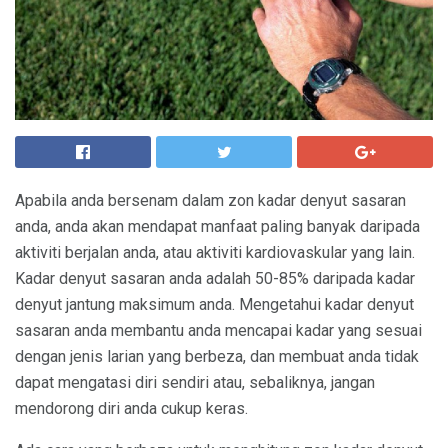
Apabila anda bersenam dalam zon kadar denyut sasaran
anda, anda akan mendapat manfaat paling banyak daripada
aktiviti berjalan anda, atau aktiviti kardiovaskular yang lain.
Kadar denyut sasaran anda adalah 50-85% daripada kadar
denyut jantung maksimum anda. Mengetahui kadar denyut
sasaran anda membantu anda mencapai kadar yang sesuai
dengan jenis larian yang berbeza, dan membuat anda tidak
dapat mengatasi diri sendiri atau, sebaliknya, jangan
mendorong diri anda cukup keras.