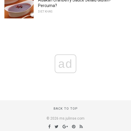
Adakah Cranberry Sauce Selalu Gluten-
Percuma?
DIET KHAS
ad
BACK TO TOP
© 2026 ms.julinse.com