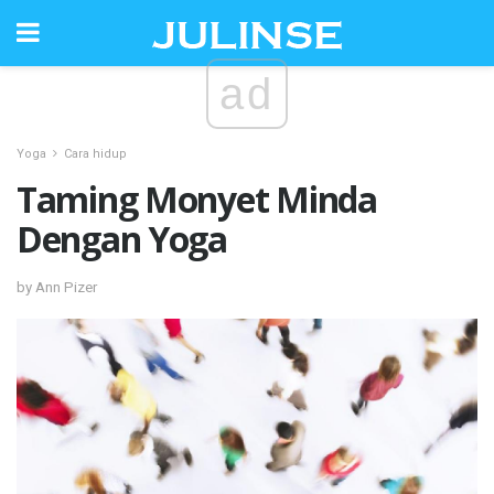
ad
Yoga
Cara hidup
Taming Monyet Minda
Dengan Yoga
by Ann Pizer