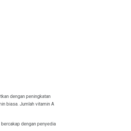
aitkan dengan peningkatan
min biasa. Jumlah vitamin A
us bercakap dengan penyedia