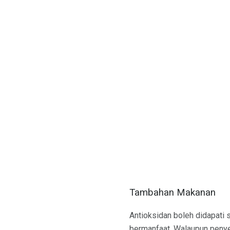
Tambahan Makanan
Antioksidan boleh didapati
bermanfaat. Walaupun penye