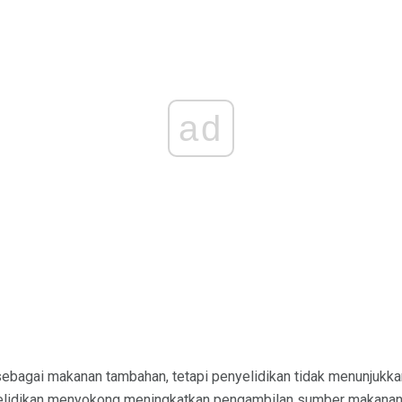
ad
 sebagai makanan tambahan, tetapi penyelidikan tidak menunjukk
lidikan menyokong meningkatkan pengambilan sumber makanan, 