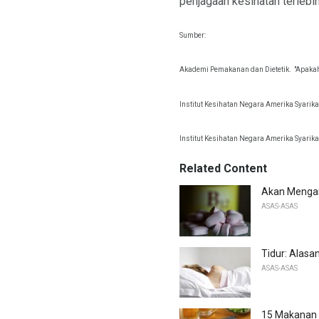
penjagaan kesihatan terlebih
Sumber:
Akademi Pemakanan dan Dietetik.
"Apakah
Institut Kesihatan Negara Amerika Syarika
Institut Kesihatan Negara Amerika Syarik
Related Content
Akan Mengam
ASAS-ASAS
Tidur: Alas
ASAS-ASAS
15 Makanan 