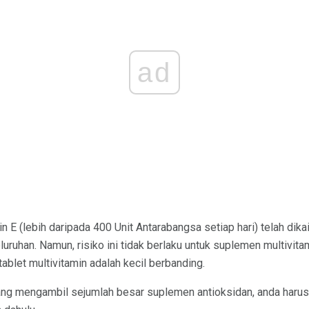
ad
 E (lebih daripada 400 Unit Antarabangsa setiap hari) telah dik
ruhan. Namun, risiko ini tidak berlaku untuk suplemen multivita
ablet multivitamin adalah kecil berbanding.
ntang mengambil sejumlah besar suplemen antioksidan, anda har