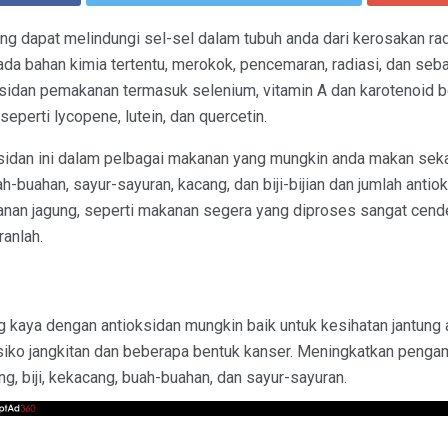
ng dapat melindungi sel-sel dalam tubuh anda dari kerosakan ra
ada bahan kimia tertentu, merokok, pencemaran, radiasi, dan seb
idan pemakanan termasuk selenium, vitamin A dan karotenoid ber
seperti lycopene, lutein, dan quercetin.
idan ini dalam pelbagai makanan yang mungkin anda makan seka
-buahan, sayur-sayuran, kacang, dan biji-bijian dan jumlah antio
anan jagung, seperti makanan segera yang diproses sangat cend
ranlah.
aya dengan antioksidan mungkin baik untuk kesihatan jantung 
ko jangkitan dan beberapa bentuk kanser. Meningkatkan pengam
, biji, kekacang, buah-buahan, dan sayur-sayuran.