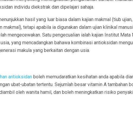
idan individu diekstrak dan dipelajari sahaja.
menunjukkan hasil yang luar biasa dalam kajian makmal (tiub ujia
makmal), tetapi apabila ia digunakan dalam ujian klinikal manus
lah mengecewakan. Satu pengecualian ialah kajian Institut Mata
 usia, yang mencadangkan bahawa kombinasi antioksidan mengur
enerasi makula yang berkaitan dengan usia.
an antioksidan
boleh memudaratkan kesihatan anda apabila dia
engan ubat-ubatan tertentu. Sejumlah besar vitamin A tambahan
diambil oleh wanita hamil, dan boleh meningkatkan risiko penyaki