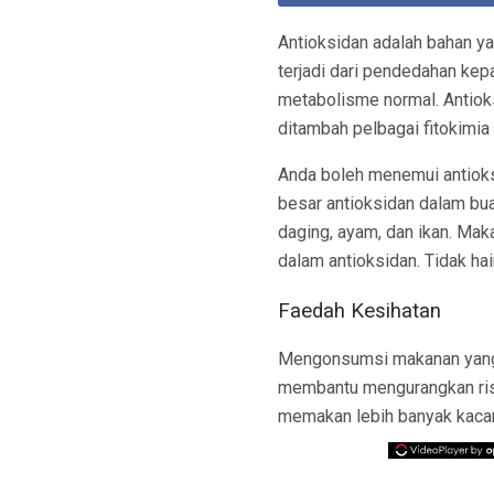
Antioksidan adalah bahan ya
terjadi dari pendedahan kep
metabolisme normal. Antioks
ditambah pelbagai fitokimia 
Anda boleh menemui antioks
besar antioksidan dalam buah
daging, ayam, dan ikan. Mak
dalam antioksidan. Tidak hai
Faedah Kesihatan
Mengonsumsi makanan yang k
membantu mengurangkan risi
memakan lebih banyak kacang