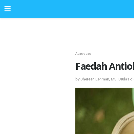
Asas-asas
Faedah Antio
by Shereen Lehman, MS; Diulas ol