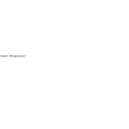
hatan: Pengenalan."