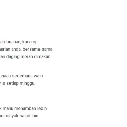
Buah-buahan, kacang-
harian anda, bersama-sama
, dan daging merah dimakan
unaan sederhana wain
is setiap minggu.
ak mahu menambah lebih
n minyak salad lain.