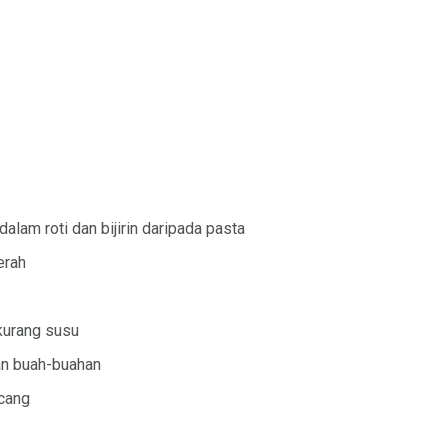
dalam roti dan bijirin daripada pasta
erah
 kurang susu
an buah-buahan
cang