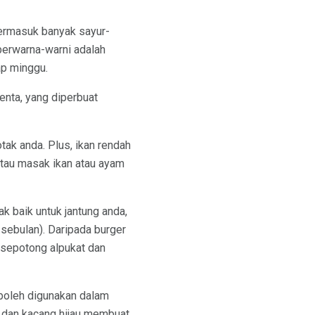
termasuk banyak sayur-
 berwarna-warni adalah
ap minggu.
lenta, yang diperbuat
ak anda. Plus, ikan rendah
atau masak ikan atau ayam
 baik untuk jantung anda,
n sebulan). Daripada burger
, sepotong alpukat dan
 boleh digunakan dalam
t dan kacang hijau membuat