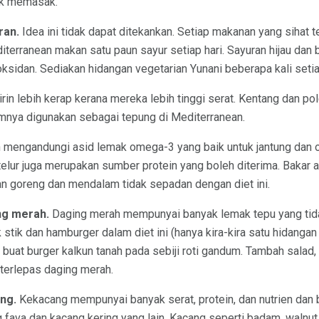
tuk memasak.
ran.
Idea ini tidak dapat ditekankan. Setiap makanan yang sihat 
iterranean makan satu paun sayur setiap hari. Sayuran hijau dan
ioksidan. Sediakan hidangan vegetarian Yunani beberapa kali seti
jirin lebih kerap kerana mereka lebih tinggi serat. Kentang dan po
imnya digunakan sebagai tepung di Mediterranean.
 mengandungi asid lemak omega-3 yang baik untuk jantung dan ot
telur juga merupakan sumber protein yang boleh diterima. Bakar 
an goreng dan mendalam tidak sepadan dengan diet ini.
ng merah.
Daging merah mempunyai banyak lemak tepu yang tidak
k stik dan hamburger dalam diet ini (hanya kira-kira satu hidanga
, buat burger kalkun tanah pada sebiji roti gandum. Tambah salad
 terlepas daging merah.
ng.
Kekacang mempunyai banyak serat, protein, dan nutrien dan
g fava dan kacang kering yang lain. Kacang seperti badam, walnu