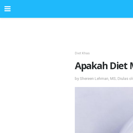
Diet Khas
Apakah Diet 
by Shereen Lehman, MS; Diulas ol