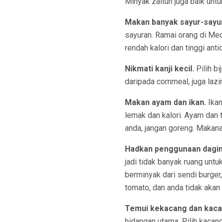
Minyak zaitun juga baik un
Makan banyak sayur-sayu
sayuran. Ramai orang di Med
rendah kalori dan tinggi ant
Nikmati kanji kecil.
Pilih bi
daripada cornmeal, juga laz
Makan ayam dan ikan.
Ikan
lemak dan kalori. Ayam dan 
anda, jangan goreng. Makan
Hadkan penggunaan dagi
jadi tidak banyak ruang untu
berminyak dari sendi burger
tomato, dan anda tidak akan
Temui kekacang dan kaca
hidangan utama. Pilih kacan