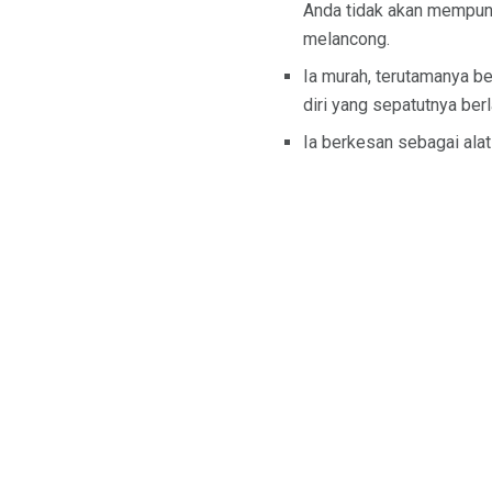
Anda tidak akan mempuny
melancong.
Ia murah, terutamanya be
diri yang sepatutnya ber
Ia berkesan sebagai alat 