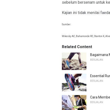
sebelum bersenam untuk keku
Kajian ini tidak menilai fa
Sumber:
Mikesky AE, Bahamonde RE, Stanton K, Alvey 
Related Content
Bagaimana 
BERJALAN
Essential Ru
BERJALAN
Cara Membel
BERJALAN