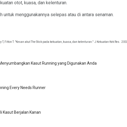
atan otot, kuasa, dan kelenturan.
edah untuk menggunakannya selepas atau di antara senaman.
T, Fitton T. "Kesan akut The Stick pada kekuatan, kuasa, dan kelenturan."
J Kekuatan Kek Res.
2002
Menyumbangkan Kasut Running yang Digunakan Anda
nning Every Needs Runner
i Kasut Berjalan Kanan