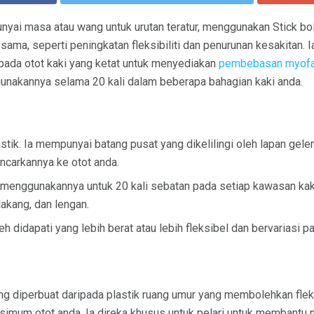
nyai masa atau wang untuk urutan teratur, menggunakan Stick bo
ma, seperti peningkatan fleksibiliti dan penurunan kesakitan. Ia 
 pada otot kaki yang ketat untuk menyediakan
pembebasan myofa
unakannya selama 20 kali dalam beberapa bahagian kaki anda.
lastik. Ia mempunyai batang pusat yang dikelilingi oleh lapan ge
ncarkannya ke otot anda.
 menggunakannya untuk 20 kali sebatan pada setiap kawasan kak
lakang, dan lengan.
 didapati yang lebih berat atau lebih fleksibel dan bervariasi pa
ang diperbuat daripada plastik ruang umur yang membolehkan fleks
um otot anda. Ia direka khusus untuk pelari untuk membantu men