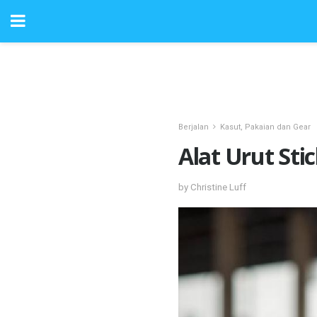
Berjalan
Kasut, Pakaian dan Gear
Alat Urut Sti
by Christine Luff